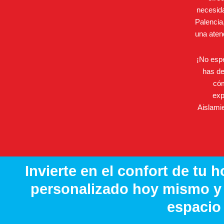
necesida
Palencia
una aten
¡No espe
has d
cóm
exp
Aislamie
Invierte en el confort de tu 
personalizado hoy mismo y
espacio