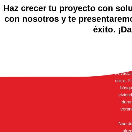
Haz crecer tu proyecto con sol
con nosotros y te presentarem
éxito. ¡D
En Aisla
único. P
búsque
vivien
duran
veran
Nuestr
ofre